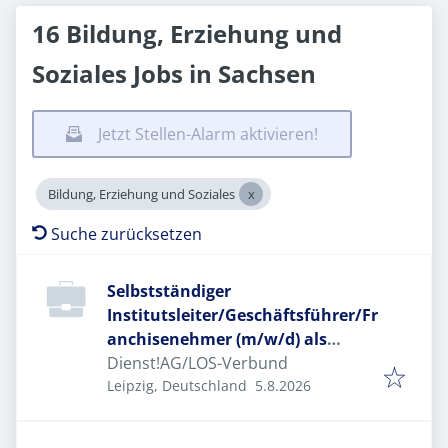
16 Bildung, Erziehung und
Soziales Jobs in Sachsen
Jetzt Stellen-Alarm aktivieren!
Bildung, Erziehung und Soziales
Suche zurücksetzen
Selbstständiger
Institutsleiter/Geschäftsführer/Fr
anchisenehmer (m/w/d) als
Standortleiter (m/w/d) im LOS-
Dienst!AG/LOS-Verbund
Veröffentlicht
:
Verbund
Leipzig, Deutschland
5.8.2026