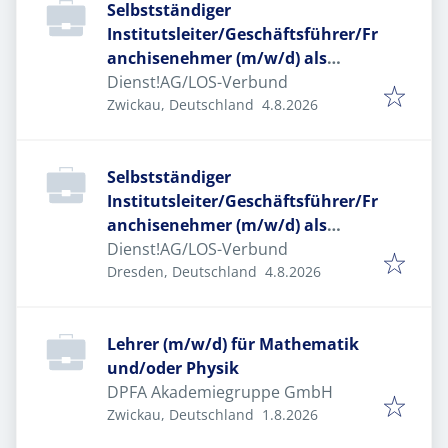
Selbstständiger
Institutsleiter/Geschäftsführer/Fr
anchisenehmer (m/w/d) als
Standortleiter (m/w/d) im LOS-
Dienst!AG/LOS-Verbund
Veröffentlicht
:
Verbund
Zwickau, Deutschland
4.8.2026
Selbstständiger
Institutsleiter/Geschäftsführer/Fr
anchisenehmer (m/w/d) als
Standortleiter (m/w/d) im LOS-
Dienst!AG/LOS-Verbund
Veröffentlicht
:
Verbund
Dresden, Deutschland
4.8.2026
Lehrer (m/w/d) für Mathematik
und/oder Physik
DPFA Akademiegruppe GmbH
Veröffentlicht
:
Zwickau, Deutschland
1.8.2026