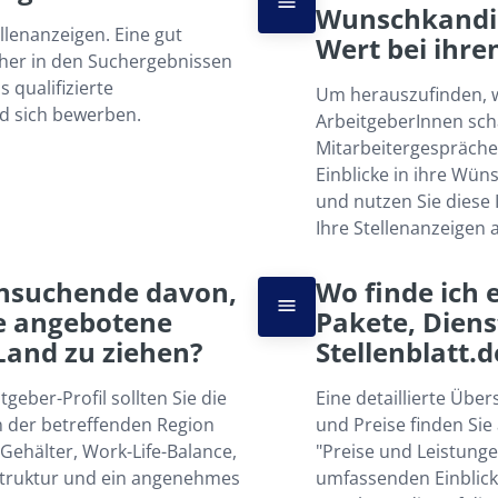
Wunschkandid
ellenanzeigen. Eine gut 
Wert bei ihre
öher in den Suchergebnissen 
qualifizierte 
Um herauszufinden, w
d sich bewerben.
ArbeitgeberInnen sch
Mitarbeitergespräche 
Einblicke in ihre Wün
und nutzen Sie diese 
Ihre Stellenanzeigen 
ensuchende davon, 
Wo finde ich
ie angebotene 
Pakete, Diens
Land zu ziehen?
Stellenblatt.d
geber-Profil sollten Sie die 
Eine detaillierte Über
 der betreffenden Region 
und Preise finden Sie
ehälter, Work-Life-Balance, 
"Preise und Leistungen
struktur und ein angenehmes 
umfassenden Einblick