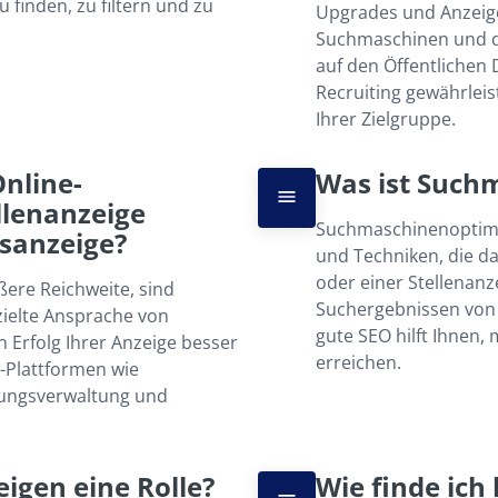
inden, zu filtern und zu 
Upgrades und Anzeige
Suchmaschinen und de
auf den Öffentlichen 
Recruiting gewährleist
Ihrer Zielgruppe.
Online-
Was ist Such
lenanzeige 
Suchmaschinenoptimier
sanzeige?
und Techniken, die da
oder einer Stellenanz
ere Reichweite, sind 
Suchergebnissen von 
zielte Ansprache von 
gute SEO hilft Ihnen, 
Erfolg Ihrer Anzeige besser 
erreichen.
Plattformen wie 
bungsverwaltung und 
eigen eine Rolle?
Wie finde ich