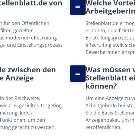
ellenblatt.de von 
Welche Vorteil
ArbeitgeberI
für den Öffentlichen 
Stellenblatt.de ermögl
lter, gezielter 
erhöhen, qualifiziert
us modernen eRecruiting-
Einstellungsprozess z
s- und Einstellungsprozess 
eRecruiting stellt sich
BewerberInnen anspr
de zwischen den 
Was müssen wi
e Anzeige 
Stellenblatt e
können?
n der Reichweite, 
Um eine Anzeige zu ve
e z. B. gezieltes Targeting, 
ArbeitgeberIn bei Stel
ierung. Jedes 
Sie die Basis-Stellen
 Funktionen, um den 
Anzeigenpaket, um Ihr
htung gerecht zu werden.
veröffentlichen.