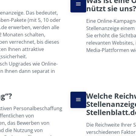
Was ist eine
nützt sie uns?
lenanzeige. Das bedeutet, 
ben-Pakete (mit 5, 10 oder 
Eine Online-Kampagne
t.de erwerben, werden alle 
Stellenanzeige einem
 Monaten schalten, 
Sie erhöht die Sichtba
en verrechnet, bis dieses 
relevanten Websites,
en Ihnen attraktive 
Media-Plattformen wie
sicherheit. 
sch Upgrades wie Online-
 Ihnen dann separat in 
ng“?
Welche Reichw
Stellenanzeige
aktiven Personalbeschaffung 
Stellenblatt.
fentlichen von 
sen, das Bewerben von 
Die Reichweite Ihrer S
nd die Nutzung von 
verschiedenen Faktore