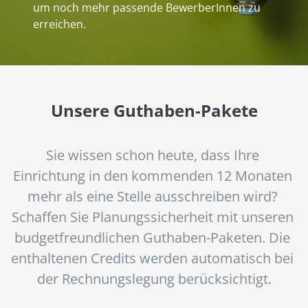
um noch mehr passende BewerberInnen zu
erreichen.
Unsere Guthaben-Pakete
Sie wissen schon heute, dass Ihre 
Einrichtung in den kommenden 12 Monaten 
mehr als eine Stelle ausschreiben wird? 
Schaffen Sie Planungssicherheit mit unseren 
budgetfreundlichen Guthaben-Paketen. Die 
enthaltenen Credits werden automatisch bei 
der Rechnungslegung berücksichtigt.
