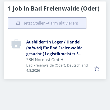
1 Job in Bad Freienwalde (Oder)
Jetzt Stellen-Alarm aktivieren!
Ausbilder*in Lager / Handel
(m/w/d) für Bad Freienwalde
gesucht ( Logistikmeister /
Fachlagerist / Kaufmann /
SBH Nordost GmbH
Kauffrau / Wirtschaftspädagoge /
Bad Freienwalde (Oder), Deutschland
Veröffentlicht
:
4.8.2026
Wirtschaftspädagogin /
Fachwirt*in / Betriebswirt*in ..)