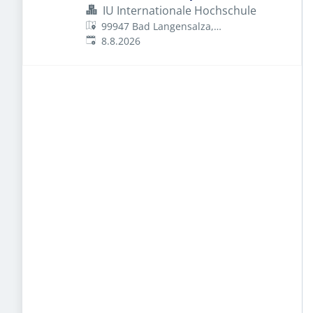
Reisebüro König e.K.
IU Internationale Hochschule
99947 Bad Langensalza,
Veröffentlicht
:
Deutschland
8.8.2026