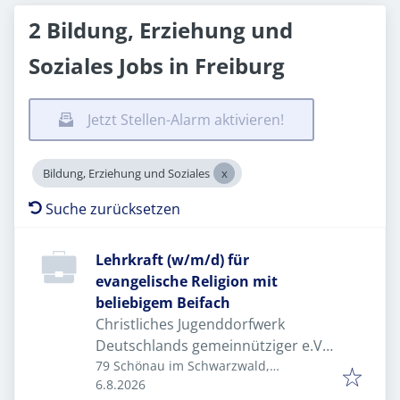
2 Bildung, Erziehung und
Soziales Jobs in Freiburg
Jetzt Stellen-Alarm aktivieren!
Bildung, Erziehung und Soziales
Suche zurücksetzen
Lehrkraft (w/m/d) für
evangelische Religion mit
beliebigem Beifach
Christliches Jugenddorfwerk
Deutschlands gemeinnütziger e.V.
(CJD)
79 Schönau im Schwarzwald,
Veröffentlicht
:
Deutschland
6.8.2026