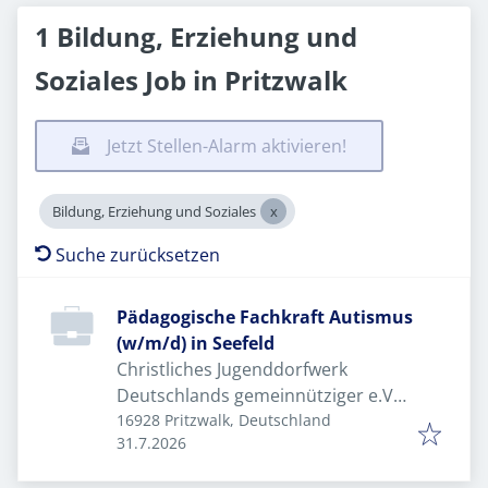
1 Bildung, Erziehung und
Soziales Job in Pritzwalk
Jetzt Stellen-Alarm aktivieren!
Bildung, Erziehung und Soziales
Suche zurücksetzen
Pädagogische Fachkraft Autismus
(w/m/d) in Seefeld
Christliches Jugenddorfwerk
Deutschlands gemeinnütziger e.V.
(CJD)
16928 Pritzwalk, Deutschland
Veröffentlicht
:
31.7.2026