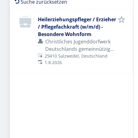
Suche zurücksetzen
Heilerziehungspfleger / Erzieher
/ Pflegefachkraft (w/m/d) -
Besondere Wohnform
Christliches Jugenddorfwerk
Deutschlands gemeinnütziger
29410 Salzwedel, Deutschland
e.V. (CJD)
Veröffentlicht
:
1.8.2026