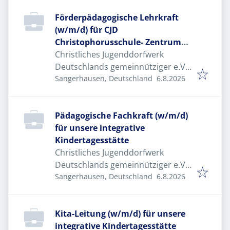
Förderpädagogische Lehrkraft
(w/m/d) für CJD
Christophorusschule- Zentrum
sonderpädagogischer/inklusiver
Christliches Jugenddorfwerk
Bildung
Deutschlands gemeinnütziger e.V.
Veröffentlicht
:
(CJD)
Sangerhausen, Deutschland
6.8.2026
Pädagogische Fachkraft (w/m/d)
für unsere integrative
Kindertagesstätte
Christliches Jugenddorfwerk
Deutschlands gemeinnütziger e.V.
Veröffentlicht
:
(CJD)
Sangerhausen, Deutschland
6.8.2026
Kita-Leitung (w/m/d) für unsere
integrative Kindertagesstätte