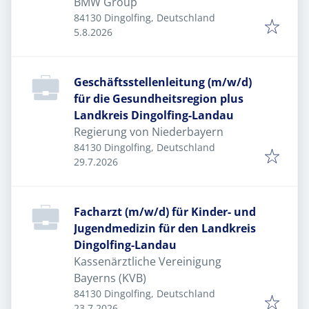
BMW Group
84130 Dingolfing, Deutschland
Veröffentlicht
:
5.8.2026
Geschäftsstellenleitung (m/w/d)
für die Gesundheitsregion plus
Landkreis Dingolfing-Landau
Regierung von Niederbayern
84130 Dingolfing, Deutschland
Veröffentlicht
:
29.7.2026
Facharzt (m/w/d) für Kinder- und
Jugendmedizin für den Landkreis
Dingolfing-Landau
Kassenärztliche Vereinigung
Bayerns (KVB)
84130 Dingolfing, Deutschland
Veröffentlicht
:
23.7.2026