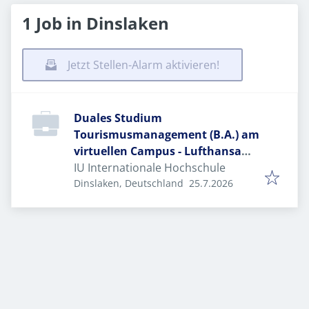
1 Job in Dinslaken
Jetzt Stellen-Alarm aktivieren!
Duales Studium
Tourismusmanagement (B.A.) am
virtuellen Campus - Lufthansa
City Center Niederrhein Travel
IU Internationale Hochschule
Veröffentlicht
:
Dinslaken, Deutschland
25.7.2026