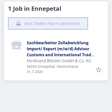
1 Job in Ennepetal
Jetzt Stellen-Alarm aktivieren!
Sachbearbeiter Zollabwicklung
Import/ Export (m/w/d) Advisor
Customs and International Trade
(m/w/d)
Ferdinand Bilstein GmbH & Co. KG
58256 Ennepetal, Deutschland
Veröffentlicht
:
31.7.2026