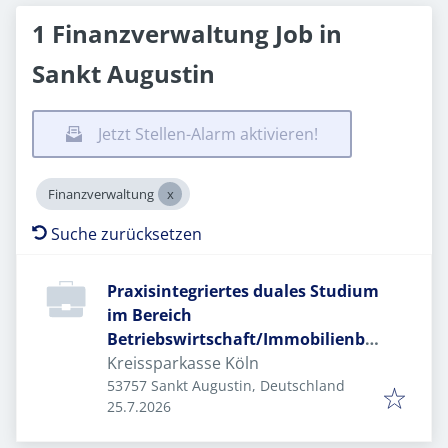
1 Finanzverwaltung Job in
Sankt Augustin
Jetzt Stellen-Alarm aktivieren!
Finanzverwaltung
Suche zurücksetzen
Praxisintegriertes duales Studium
im Bereich
Betriebswirtschaft/Immobilienbe
wertung
Kreissparkasse Köln
53757 Sankt Augustin, Deutschland
Veröffentlicht
:
25.7.2026