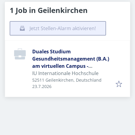
1 Job in Geilenkirchen
Jetzt Stellen-Alarm aktivieren!
Duales Studium
Gesundheitsmanagement (B.A.)
am virtuellen Campus -
Ambulante Reha am
IU Internationale Hochschule
Krankenhaus GmbH
52511 Geilenkirchen, Deutschland
Veröffentlicht
:
23.7.2026