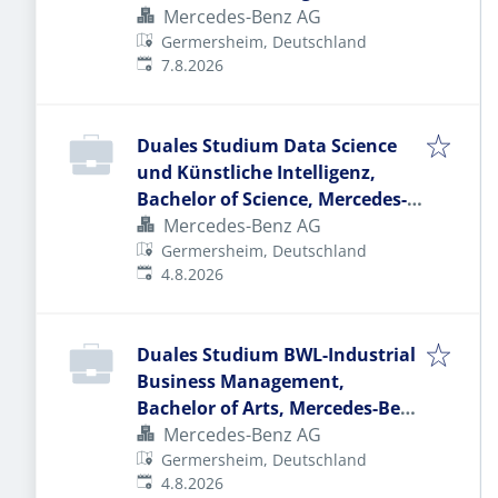
Mercedes-Benz AG
Germersheim, Deutschland
Veröffentlicht
:
7.8.2026
Duales Studium Data Science
und Künstliche Intelligenz,
Bachelor of Science, Mercedes-
Benz AG, Global Logistics Center
Mercedes-Benz AG
Germersheim, Studienbeginn 1.
Germersheim, Deutschland
Veröffentlicht
:
4.8.2026
Oktober 2027 (m/w/d)
Duales Studium BWL-Industrial
Business Management,
Bachelor of Arts, Mercedes-Benz
AG, Global Logistics Center
Mercedes-Benz AG
Germersheim, Studienbeginn 1.
Germersheim, Deutschland
Veröffentlicht
:
4.8.2026
Oktober 2027 (m/w/d)