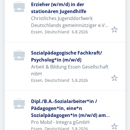
Erzieher (w/m/d) in der
stationären Jugendhilfe
Christliches Jugenddorfwerk
Deutschlands gemeinnütziger e.V.
Veröffentlicht
:
(CJD)
Essen, Deutschland
6.8.2026
Sozialpädagogische Fachkraft/
Psycholog*in (m/w/d)
Arbeit & Bildung Essen Gesellschaft
mbH
Veröffentlicht
:
Essen, Deutschland
5.8.2026
Dipl./B.A.-Sozialarbeiter*in /
Pädagogen*in, eine*n
Sozialpädagogen*in (m/w/d) am
Standort Essen in Teilzeit (20
Pro Mobil - Integra gGmbH
Veröffentlicht
:
Std./Woche) als
Essen, Deutschland
5.8.2026