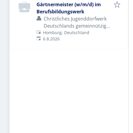
Gärtnermeister (w/m/d) im
Berufsbildungswerk
Christliches Jugenddorfwerk
Deutschlands gemeinnütziger
Homburg, Deutschland
e.V. (CJD)
Veröffentlicht
:
6.8.2026