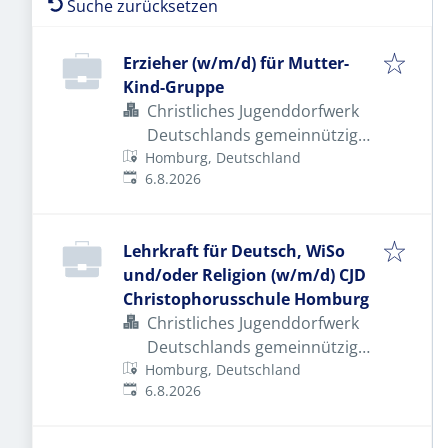
Suche zurücksetzen
Erzieher (w/m/d) für Mutter-
Kind-Gruppe
Christliches Jugenddorfwerk
Deutschlands gemeinnütziger
Homburg, Deutschland
e.V. (CJD)
Veröffentlicht
:
6.8.2026
Lehrkraft für Deutsch, WiSo
und/oder Religion (w/m/d) CJD
Christophorusschule Homburg
Christliches Jugenddorfwerk
Deutschlands gemeinnütziger
Homburg, Deutschland
e.V. (CJD)
Veröffentlicht
:
6.8.2026