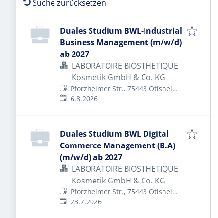
Suche zurücksetzen
Duales Studium BWL-Industrial
Business Management (m/w/d)
ab 2027
LABORATOIRE BIOSTHETIQUE
Kosmetik GmbH & Co. KG
Pforzheimer Str., 75443 Ötisheim,
Veröffentlicht
:
Deutschland
6.8.2026
Duales Studium BWL Digital
Commerce Management (B.A)
(m/w/d) ab 2027
LABORATOIRE BIOSTHETIQUE
Kosmetik GmbH & Co. KG
Pforzheimer Str., 75443 Ötisheim,
Veröffentlicht
:
Deutschland
23.7.2026