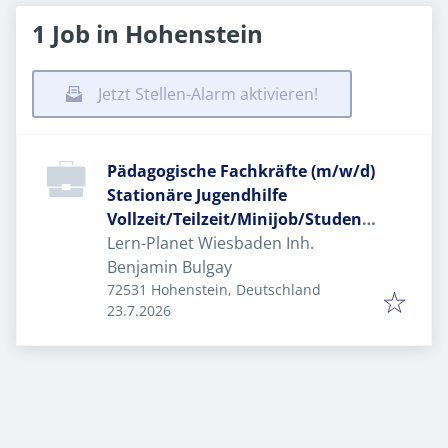
1 Job in Hohenstein
Jetzt Stellen-Alarm aktivieren!
Pädagogische Fachkräfte (m/w/d)
Stationäre Jugendhilfe
Vollzeit/Teilzeit/Minijob/Studente
n
Lern-Planet Wiesbaden Inh.
Benjamin Bulgay
72531 Hohenstein, Deutschland
Veröffentlicht
:
23.7.2026