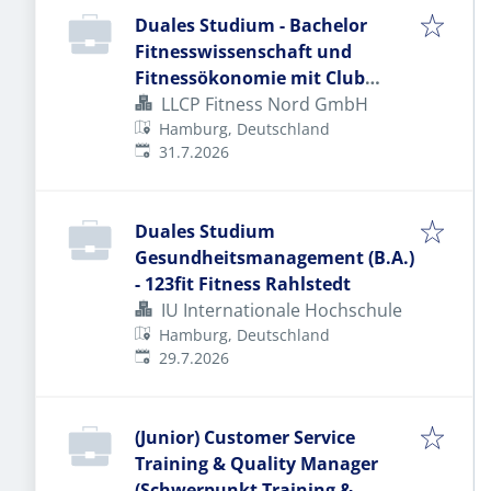
Duales Studium - Bachelor
Fitnesswissenschaft und
Fitnessökonomie mit Club
Pilates und der IST-Hochschule -
LLCP Fitness Nord GmbH
Ab sofort!
Hamburg, Deutschland
Veröffentlicht
:
31.7.2026
Duales Studium
Gesundheitsmanagement (B.A.)
- 123fit Fitness Rahlstedt
IU Internationale Hochschule
Hamburg, Deutschland
Veröffentlicht
:
29.7.2026
(Junior) Customer Service
Training & Quality Manager
(Schwerpunkt Training &