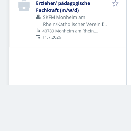
Erzieher/ pädagogische
Fachkraft (m/w/d)
SKFM Monheim am
Rhein/Katholischer Verein für
40789 Monheim am Rhein,
soziale Dienste
Veröffentlicht
:
Deutschland
11.7.2026