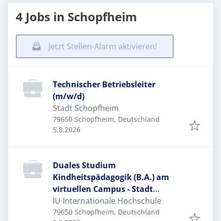
4 Jobs in Schopfheim
Jetzt Stellen-Alarm aktivieren!
Technischer Betriebsleiter
(m/w/d)
Stadt Schopfheim
79650 Schopfheim, Deutschland
Veröffentlicht
:
5.8.2026
Duales Studium
Kindheitspädagogik (B.A.) am
virtuellen Campus - Stadt
Schopfheim
IU Internationale Hochschule
79650 Schopfheim, Deutschland