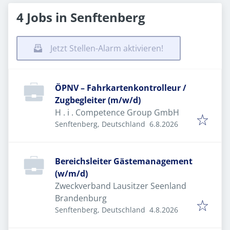
4 Jobs in Senftenberg
Jetzt Stellen-Alarm aktivieren!
ÖPNV – Fahrkartenkontrolleur /
Zugbegleiter (m/w/d)
H . i . Competence Group GmbH
Veröffentlicht
:
Senftenberg, Deutschland
6.8.2026
Bereichsleiter Gästemanagement
(w/m/d)
Zweckverband Lausitzer Seenland
Brandenburg
Veröffentlicht
:
Senftenberg, Deutschland
4.8.2026