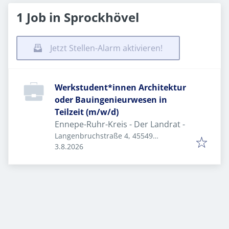
1 Job in Sprockhövel
Jetzt Stellen-Alarm aktivieren!
Werkstudent*innen Architektur
oder Bauingenieurwesen in
Teilzeit (m/w/d)
Ennepe-Ruhr-Kreis - Der Landrat -
Langenbruchstraße 4, 45549
Veröffentlicht
:
Sprockhövel, Deutschland
3.8.2026