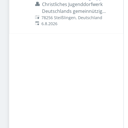
Christliches Jugenddorfwerk
Deutschlands gemeinnütziger
78256 Steißlingen, Deutschland
e.V. (CJD)
Veröffentlicht
:
6.8.2026