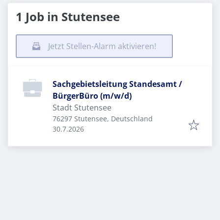
1 Job in Stutensee
Jetzt Stellen-Alarm aktivieren!
Sachgebietsleitung Standesamt /
BürgerBüro (m/w/d)
Stadt Stutensee
76297 Stutensee, Deutschland
Veröffentlicht
:
30.7.2026