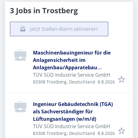
3 Jobs in Trostberg
Jetzt Stellen-Alarm aktivieren!
Maschinenbauingenieur für die
Anlagensicherheit im
Anlagenbau/Apparatebau
(w/m/d)
TÜV SÜD Industrie Service GmbH
Veröffentlicht
:
83308 Trostberg, Deutschland
8.8.2026
Ingenieur Gebäudetechnik (TGA)
als Sachverständiger für
Lüftungsanlagen (w/m/d)
TÜV SÜD Industrie Service GmbH
Veröffentlicht
:
83308 Trostberg, Deutschland
8.8.2026