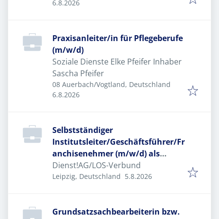
Veröffentlicht
:
6.8.2026
Praxisanleiter/in für Pflegeberufe
(m/w/d)
Soziale Dienste Elke Pfeifer Inhaber
Sascha Pfeifer
08 Auerbach/Vogtland, Deutschland
Veröffentlicht
:
6.8.2026
Selbstständiger
Institutsleiter/Geschäftsführer/Fr
anchisenehmer (m/w/d) als
Standortleiter (m/w/d) im LOS-
Dienst!AG/LOS-Verbund
Veröffentlicht
:
Verbund
Leipzig, Deutschland
5.8.2026
Grundsatzsachbearbeiterin bzw.