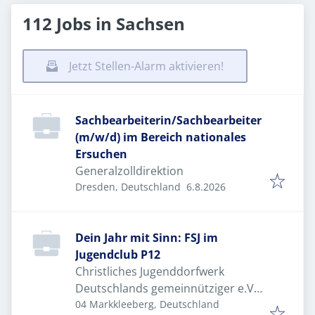
112 Jobs in Sachsen
Jetzt Stellen-Alarm aktivieren!
Sachbearbeiterin/Sachbearbeiter
(m/w/d) im Bereich nationales
Ersuchen
Generalzolldirektion
Veröffentlicht
:
Dresden, Deutschland
6.8.2026
Dein Jahr mit Sinn: FSJ im
Jugendclub P12
Christliches Jugenddorfwerk
Deutschlands gemeinnütziger e.V.
(CJD)
04 Markkleeberg, Deutschland