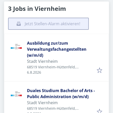
3 Jobs in Viernheim
Jetzt Stellen-Alarm aktivieren!
Ausbildung zur/zum
Verwaltungsfachangestellten
(w/m/d)
Stadt Viernheim
68519 Viernheim-Hüttenfeld,
Veröffentlicht
:
Deutschland
6.8.2026
Duales Studium Bachelor of Arts -
Public Administration (w/m/d)
Stadt Viernheim
68519 Viernheim-Hüttenfeld,